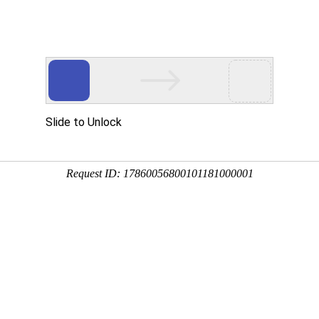
方网站下载
尊龙线上官网
pg娱乐电子官方网站
6686最新入口
o
联系我们
设计制造高精度齿轮、减速机、通用轴类等系列产品
联系我们
系统
客车用自动变速箱 慢速离合器 送经系统 印刷包装机械齿
中文
留言板
产品源于品质 质量成就
邮箱：
nanfang@nfgufen.com
中文
智能地图
江苏南方机电股份有限公司地处风景秀丽
¦
咨询电话：0510-83135678
English
电话：
0510-83135678
的太之滨，交通便捷，地理位置好。公司创立
于1976年，占地6.3万平方米，厂房面积3.7万平
江苏机电股份有限公司制造二部以真空热处理、可控气氛热处
Parimatch登录
联系我们
地址：江苏省
无锡市凤翔北路15号
理、气体氮化、离子氮化、数控中高频等先进与特色热处理加工为
方米，资产总额3.05亿元，现有员工280人。
主，并涵盖全部常规热处理加工。真空热处理（高压气淬）加工尺
产品中心
寸
不超过
1200×900×600mm，装炉量不超过900Kg；可控气氛热处
公司设计制造高精度齿轮、减速机、通用
理有效加热区尺寸1300×700×700mm，装炉量
不超过
800Kg；真空
水系清洗机有效工作尺寸1300×700×800mm，主要用于工件热处理
轴类等系列产品及零配件，拥有近两百台国内
前后的清洗，具有喷淋、喷流、气泡清洗等功能......
外先进的机械加工设备...
更多
更多