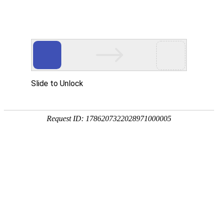
产品中心
友情链接：
DB真人官方直营方
yth206线路检测
智航科
products
关于我们
about us
Parimatch
新闻资讯
产品中心
生产能力
人力资源
技
stake官方充值
韦德体育官网
Parimatch常见问题
乐天堂在
柴油机齿轮 齿轮箱
登录
纺织机械齿轮
工程机械齿轮
减速机
卷取
线客服
永利集团注册
stake体育登录界面
esball官网主页
公司要闻
生产设备
招聘状态
-->
研发团队
关于我们
质检
装备
企业文化
环境展示
制造一部是生产制造齿轮、齿轮箱、通用轴类等系列产品和压缩机
品质见证
活塞杆零配件的生产部门，主要有车、滚、剃、铣、磨齿、插齿及花键
加工等加工工艺，拥有包括德国进口KX300P蜗杆磨齿机、
ZE400/ZE500、Helix400/700成型磨齿机，台湾陆联LFG-8040成型磨齿
机，韩国进口卧式加工中心HX630等种类达十六种，总数达一百二十台
左右的各类机加工设备。
韩国进口的立式数控车床PUMAVT900加工直径不超过900mm；韩
新闻资讯
国起亚公司产的卧式加工中心KH63G和HX630的加工直径
不超过
630mm；外圆磨床MQ1350B加工尺寸
不超过
500mm×3000mm；普通车
床CW61125D加工尺寸
生产能力
不超过
1250mm×2000mm......
汽车发动机齿轮
更多
人力资源